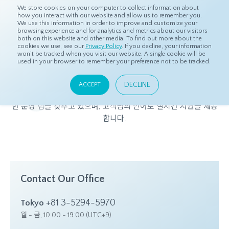
We store cookies on your computer to collect information about
how you interact with our website and allow us to remember you.
We use this information in order to improve and customize your
browsing experience and for analytics and metrics about our visitors
both on this website and other media. To find out more about the
홈
고객센터
cookies we use, see our
Privacy Policy
. If you decline, your information
won’t be tracked when you visit our website. A single cookie will be
used in your browser to remember your preference not to be tracked.
고객센터
DECLINE
ACCEPT
dataSpring에 문의 사항이 있으신가요?
저희는 24시간 답변 가능
한 운영 팀을 갖추고 있으며, 고객님의 언어로 실시간 지원을 제공
합니다.
Contact Our Office
+81 3-5294-5970
Tokyo
월 - 금, 10:00 - 19:00 (UTC+9)