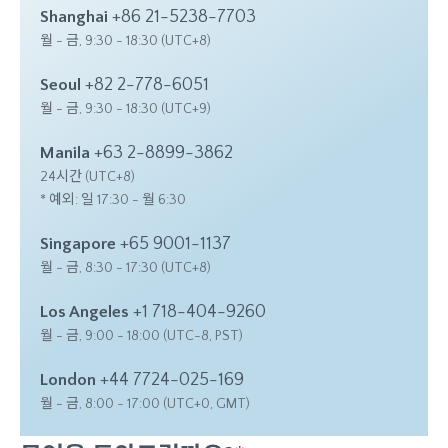
+86 21-5238-7703
Shanghai
월 - 금, 9:30 - 18:30 (UTC+8)
+82 2-778-6051
Seoul
월 - 금, 9:30 - 18:30 (UTC+9)
+63 2-8899-3862
Manila
24시간 (UTC+8)
* 예외: 일 17:30 - 월 6:30
+65 9001-1137
Singapore
월 - 금, 8:30 - 17:30 (UTC+8)
+1 718-404-9260
Los Angeles
월 - 금, 9:00 - 18:00 (UTC-8, PST)
+44 7724-025-169
London
월 - 금, 8:00 - 17:00 (UTC+0, GMT)